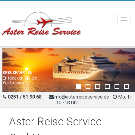
Toggl
navig
IHR REISEBÜRO IN
MÜNSTER
KREUZFAHRTEN
Städte sind immer eine
Entdecken Sie die
Reise wert
Weltmeere
0251 / 51 90 68
info@asterreiseservice.de
Mo.-Fr.
10 -18 Uhr
Aster Reise Service