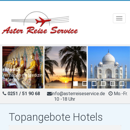
Toggl
navig
FERNWEH
Wir haben die Medizin
dagegen
0251 / 51 90 68
info@asterreiseservice.de
Mo.-Fr.
10 -18 Uhr
Topangebote Hotels