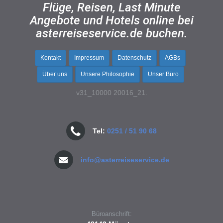
Flüge, Reisen, Last Minute
Angebote und Hotels online bei
asterreiseservice.de buchen.
Kontakt
Impressum
Datenschutz
AGBs
Über uns
Unsere Philosophie
Unser Büro
v31_10000 20016_21.
Tel:
0251 / 51 90 68
info@asterreiseservice.de
Büroanschrift: